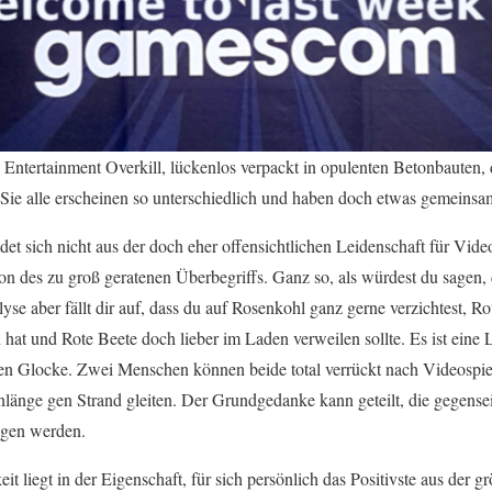
ntertainment Overkill, lückenlos verpackt in opulenten Betonbauten,
ie alle erscheinen so unterschiedlich und haben doch etwas gemeins
t sich nicht aus der doch eher offensichtlichen Leidenschaft für Video
on des zu groß geratenen Überbegriffs. Ganz so, als würdest du sagen, 
se aber fällt dir auf, dass du auf Rosenkohl ganz gerne verzichtest, R
hat und Rote Beete doch lieber im Laden verweilen sollte. Es ist eine 
en Glocke. Zwei Menschen können beide total verrückt nach Videospiel
nlänge gen Strand gleiten. Der Grundgedanke kann geteilt, die gegense
ogen werden.
t liegt in der Eigenschaft, für sich persönlich das Positivste aus der g