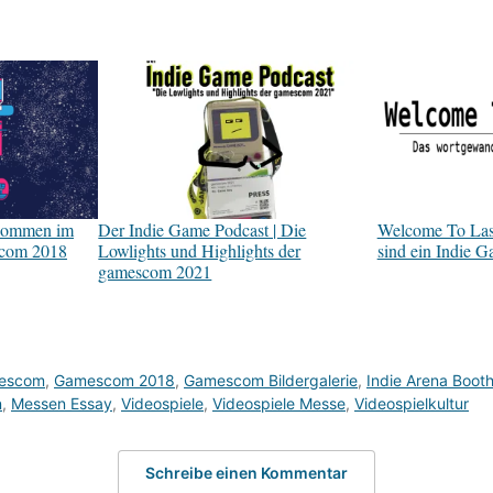
lkommen im
Der Indie Game Podcast | Die
Welcome To Last
scom 2018
Lowlights und Highlights der
sind ein Indie 
gamescom 2021
escom
,
Gamescom 2018
,
Gamescom Bildergalerie
,
Indie Arena Boot
n
,
Messen Essay
,
Videospiele
,
Videospiele Messe
,
Videospielkultur
Schreibe einen Kommentar