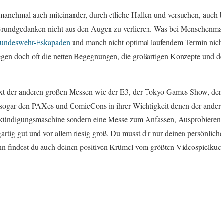
 manchmal auch miteinander, durch etliche Hallen und versuchen, auch 
 Grundgedanken nicht aus den Augen zu verlieren. Was bei Menschenmas
undeswehr-Eskapaden
und manch nicht optimal laufendem Termin nicht
en doch oft die netten Begegnungen, die großartigen Konzepte und d
t der anderen großen Messen wie der E3, der Tokyo Games Show, der
 sogar den PAXes und ComicCons in ihrer Wichtigkeit denen der ander
Ankündigungsmaschine sondern eine Messe zum Anfassen, Ausprobiere
zigartig gut und vor allem riesig groß. Du musst dir nur deinen persönlic
n findest du auch deinen positiven Krümel vom größten Videospielkuc