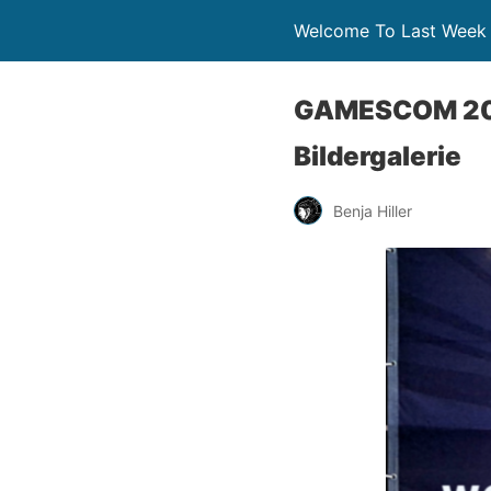
Welcome To Last Week
GAMESCOM 201
Bildergalerie
Benja Hiller