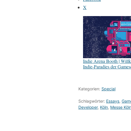
X
Indie Arena Booth | Wil
Indie-Paradies der Game
Kategorien:
Special
Schlagwörter:
Essays
,
Gam
Developer
,
Köln
,
Messe Köl